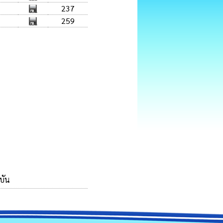
237
259
ุบัน